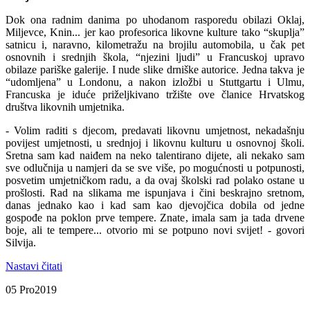
Dok ona radnim danima po uhodanom rasporedu obilazi Oklaj,
Miljevce, Knin... jer kao profesorica likovne kulture tako “skuplja”
satnicu i, naravno, kilometražu na brojilu automobila, u čak pet
osnovnih i srednjih škola, “njezini ljudi” u Francuskoj upravo
obilaze pariške galerije. I nude slike drniške autorice. Jedna takva je
“udomljena” u Londonu, a nakon izložbi u Stuttgartu i Ulmu,
Francuska je iduće priželjkivano tržište ove članice Hrvatskog
društva likovnih umjetnika.
- Volim raditi s djecom, predavati likovnu umjetnost, nekadašnju
povijest umjetnosti, u srednjoj i likovnu kulturu u osnovnoj školi.
Sretna sam kad naiđem na neko talentirano dijete, ali nekako sam
sve odlučnija u namjeri da se sve više, po mogućnosti u potpunosti,
posvetim umjetničkom radu, a da ovaj školski rad polako ostane u
prošlosti. Rad na slikama me ispunjava i čini beskrajno sretnom,
danas jednako kao i kad sam kao djevojčica dobila od jedne
gospođe na poklon prve tempere. Znate, imala sam ja tada drvene
boje, ali te tempere... otvorio mi se potpuno novi svijet! - govori
Silvija.
Nastavi čitati
05 Pro
2019