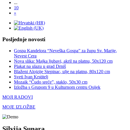
...
10
»
Posljednje novosti
Gospa Kandelora “Neveška Gospa” za župu Sv. Marije,
Nevest Cera
Nova slika: Majka ljubavi, akril na platnu, 50x120 cm
Plakat na ulazu u grad Drniš
Blaženi Alojzije Stepinac, ulje na platnu, 80x120 cm
Sveti Ivan Krstitelj
Mozaik “Čudo sreće”, staklo, 50x30 cm
Izložba s Grupom 9 u Kulturnom centru Osijek
MOJI RADOVI
MOJE IZLOŽBE
Silvija Sunara