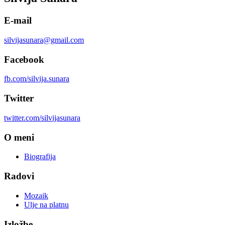
E-mail
silvijasunara@gmail.com
Facebook
fb.com/silvija.sunara
Twitter
twitter.com/silvijasunara
O meni
Biografija
Radovi
Mozaik
Ulje na platnu
Izložbe