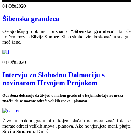
04 Ožu
2020
Šibenska grandeca
Ovogodišnjoj dobitnici priznanja
“Šibenska grandeca”
bit će
uručen mozaik
Silvije Sunare
. Slika simbolizira beskonačnu snagu i
moć žene.
03 Ožu
2020
Intervju za Slobodnu Dalmaciju s
novinarom Hrvojem Prnjakom
Ova žena dokazuje da živjeti u malom gradu ni u kojem slučaju ne mora
značiti da se morate odreći velikih snova i planova
Život u malom gradu ni u kojem slučaju ne mora značiti da se
morate odreći velikih snova i planova. Ako ne vjerujete meni, pitajte
Silviju Sunaru
iz Drniša.