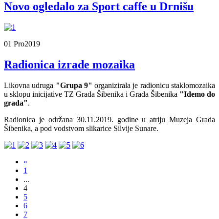
Novo ogledalo za Sport caffe u Drnišu
01 Pro
2019
Radionica izrade mozaika
Likovna udruga
"Grupa 9"
organizirala je radionicu staklomozaika
u sklopu inicijative TZ Grada Šibenika i Grada Šibenika
"Idemo do
grada"
.
Radionica je održana 30.11.2019. godine u atriju Muzeja Grada
Šibenika, a pod vodstvom slikarice Silvije Sunare.
«
1
...
4
5
6
7